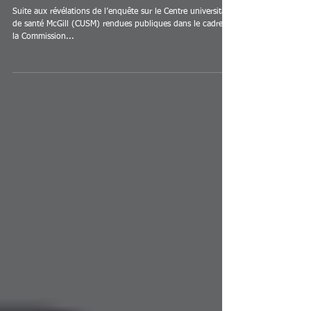
les comités d’évaluation
étanches à toute
influence externe?
Suite aux révélations de l’enquête sur le Centre universitaire
de santé McGill (CUSM) rendues publiques dans le cadre de
la Commission...