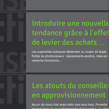
Introduire une nouvell
tendance grâce à l'effe
de levier des achats
regroupés. Une étude 
Les organismes publiques détiennent ou louent de larges
flottes de photocopieurs : équipements anodins, mais qui 
ca
revanche fonctionne...
Les atouts du conseille
en approvisionnement
Aucun de nous n’est aussi malin que nous tous. Proverbe