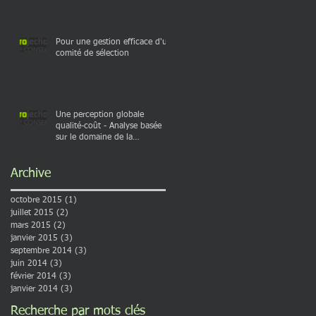
rve
besoin d&#
Pour une gestion efficace d'un
comité de sélection
ux
Une perception globale
qualité-coût - Analyse basée
n
sur le domaine de la
construction du bâtiment
Archive
e
octobre 2015
(1)
1 post
et
juillet 2015
(2)
2 posts
mars 2015
(2)
2 posts
janvier 2015
(3)
3 posts
septembre 2014
(3)
3 posts
juin 2014
(3)
3 posts
février 2014
(3)
3 posts
janvier 2014
(3)
3 posts
Recherche par mots clés