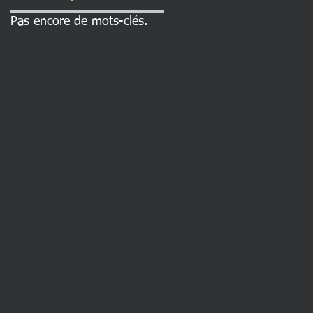
Pas encore de mots-clés.
e
re
nde
a
ents