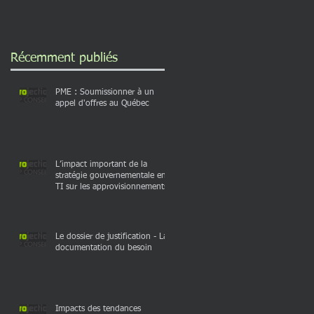
approvisionnements
Récemment publiés
PME : Soumissionner à un
appel d'offres au Québec
d’un
ntre
L’impact important de la
stratégie gouvernementale en
TI sur les approvisionnements
e
Le dossier de justification - La
documentation du besoin
n
n
Impacts des tendances