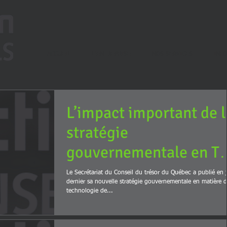
ACCUEIL
L'ENTREPRISE
NOS SERVICES
INF
L’impact important de l
stratégie
gouvernementale en TI
sur les
Le Secrétariat du Conseil du trésor du Québec a publié en 
dernier sa nouvelle stratégie gouvernementale en matière 
approvisionnements
technologie de...