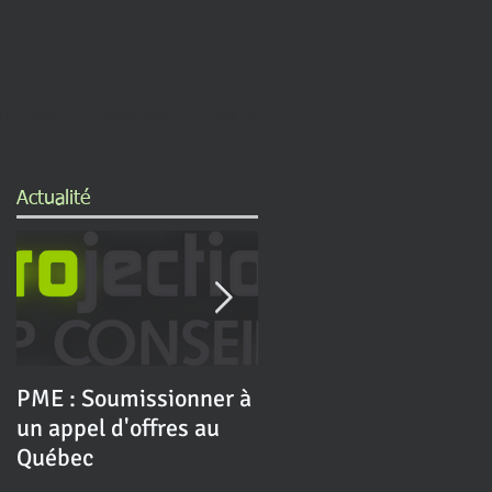
OLETTRES
CARRIÈRES
CONTACT
Actualité
a
juin
PME : Soumissionner à
L’impact important de
de
un appel d'offres au
la stratégie
Québec
gouvernementale en T
sur les