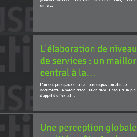
japonais Dans la vie professionnelle d’aujourd’hui, on obse
un fait...
L'élaboration de nivea
de services : un maillo
central à la
documentation de notr
L’un des principaux outils à notre disposition afin de
documenter le besoin d'acquisition dans le cadre d’un proj
besoin d&#
d’appel d’offres est...
Une perception globale